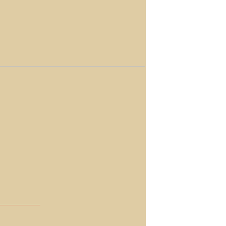
__________