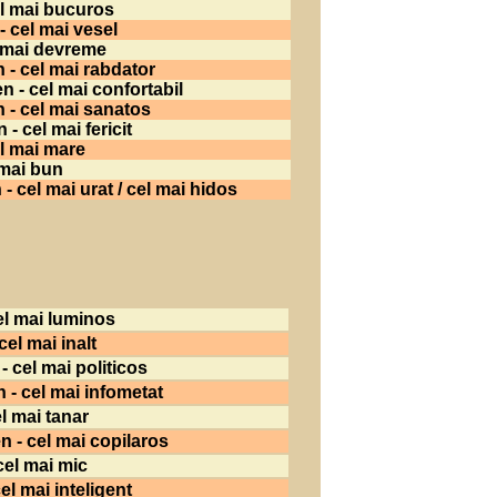
el mai bucuros
- cel mai vesel
 mai devreme
 - cel mai rabdator
 - cel mai confortabil
- cel mai sanatos
- cel mai fericit
l mai mare
 mai bun
- cel mai urat / cel mai hidos
el mai luminos
el mai inalt
- cel mai politicos
 - cel mai infometat
l mai tanar
 - cel mai copilaros
cel mai mic
el mai inteligent