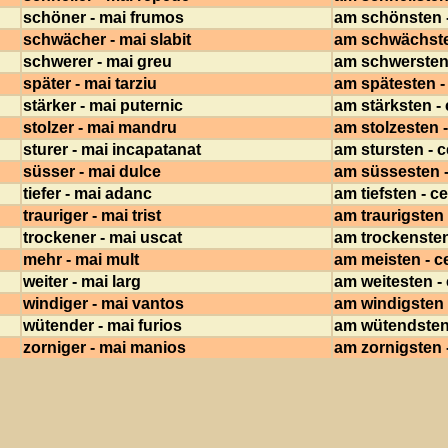
schöner - mai frumos
am schönsten -
schwächer - mai slabit
am schwächsten
schwerer - mai greu
am schwersten 
später - mai tarziu
am spätesten - 
stärker - mai puternic
am stärksten - 
stolzer - mai mandru
am stolzesten 
sturer - mai incapatanat
am stursten - c
süsser - mai dulce
am süssesten -
tiefer - mai adanc
am tiefsten - c
trauriger - mai trist
am traurigsten -
trockener - mai uscat
am trockensten
mehr - mai mult
am meisten - ce
weiter - mai larg
am weitesten - 
windiger - mai vantos
am windigsten 
wütender - mai furios
am wütendsten 
zorniger - mai manios
am zornigsten 