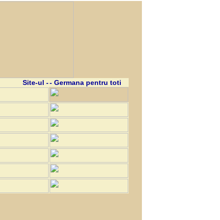
Site-ul -
- Germana pentru toti