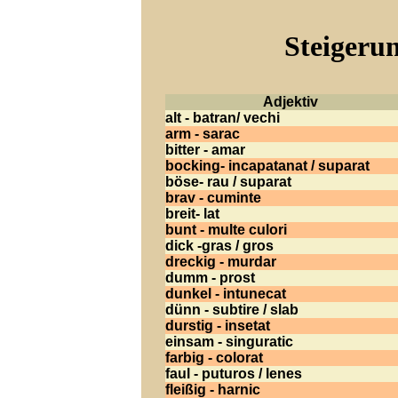
Steigerun
Adjektiv
alt - batran/ vechi
arm - sarac
bitter - amar
bocking- incapatanat / suparat
böse- rau / suparat
brav - cuminte
breit- lat
bunt - multe culori
dick -gras / gros
dreckig - murdar
dumm - prost
dunkel - intunecat
dünn - subtire / slab
durstig - insetat
einsam - singuratic
farbig - colorat
faul - puturos / lenes
fleißig - harnic