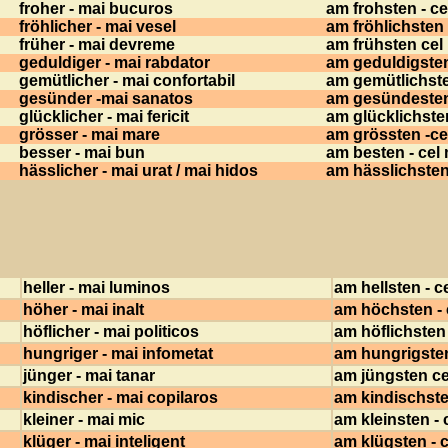
froher - mai bucuros
am frohsten - c
fröhlicher - mai vesel
am fröhlichsten 
früher - mai devreme
am frühsten cel
geduldiger - mai rabdator
am geduldigsten
gemütlicher - mai confortabil
am gemütlichsten
gesünder -mai sanatos
am gesündesten 
glücklicher - mai fericit
am glücklichsten 
grösser - mai mare
am grössten -ce
besser - mai bun
am besten - cel
hässlicher - mai urat / mai hidos
am hässlichsten 
heller - mai luminos
am hellsten - c
höher - mai inalt
am höchsten - c
höflicher - mai politicos
am höflichsten 
hungriger - mai infometat
am hungrigsten
jünger - mai tanar
am jüngsten ce
kindischer - mai copilaros
am kindischsten
kleiner - mai mic
am kleinsten - 
klüger - mai inteligent
am klügsten - c