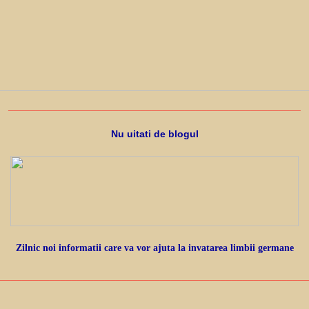
_____________________________________________________
Nu uitati de blogul
Zilnic noi informatii care va vor ajuta la invatarea limbii germane
________________________________________________________