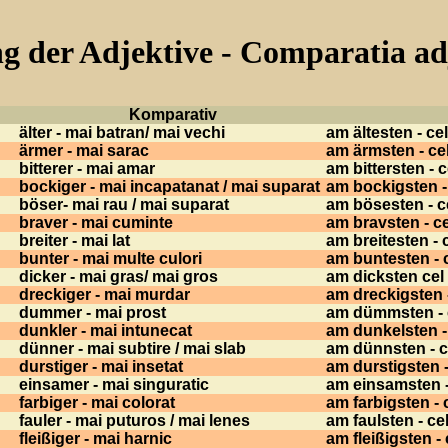
g der Adjektive - Comparatia ad
Komparativ
älter - mai batran/ mai vechi
am ältesten - ce
ärmer - mai sarac
am ärmsten - ce
bitterer - mai amar
am bittersten - 
bockiger - mai incapatanat / mai suparat
am bockigsten -
böser- mai rau / mai suparat
am bösesten - ce
braver - mai cuminte
am bravsten - c
breiter - mai lat
am breitesten - c
bunter - mai multe culori
am buntesten - c
dicker - mai gras/ mai gros
am dicksten cel 
dreckiger - mai murdar
am dreckigsten 
dummer - mai prost
am dümmsten - c
dunkler - mai intunecat
am dunkelsten -
dünner - mai subtire / mai slab
am dünnsten - ce
durstiger - mai insetat
am durstigsten -
einsamer - mai singuratic
am einsamsten -
farbiger - mai colorat
am farbigsten - 
fauler - mai puturos / mai lenes
am faulsten - ce
fleißiger - mai harnic
am fleißigsten -