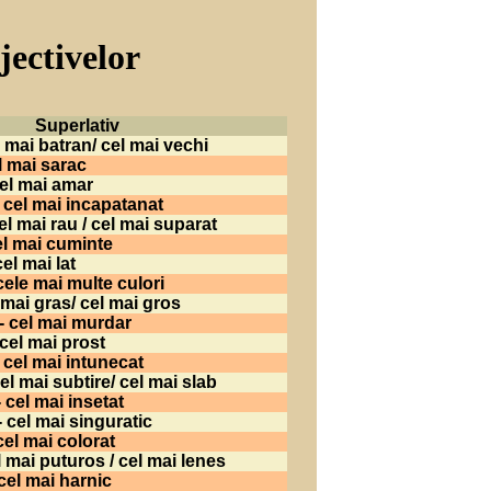
jectivelor
Superlativ
l mai batran/ cel mai vechi
l mai sarac
cel mai amar
 cel mai incapatanat
l mai rau / cel mai suparat
el mai cuminte
el mai lat
ele mai multe culori
mai gras/ cel mai gros
- cel mai murdar
el mai prost
 cel mai intunecat
l mai subtire/ cel mai slab
 cel mai insetat
 cel mai singuratic
cel mai colorat
l mai puturos / cel mai lenes
 cel mai harnic