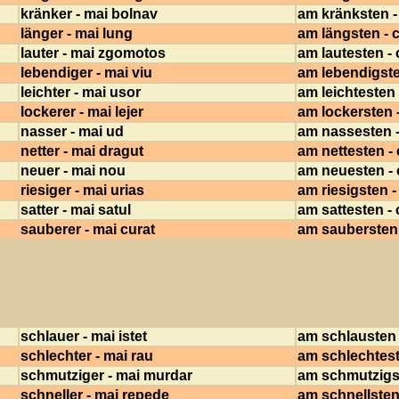
kränker - mai bolnav
am kränksten -
länger - mai lung
am längsten - c
lauter - mai zgomotos
am lautesten -
lebendiger - mai viu
am lebendigsten
leichter - mai usor
am leichtesten 
lockerer - mai lejer
am lockersten -
nasser - mai ud
am nassesten -
netter - mai dragut
am nettesten - 
neuer - mai nou
am neuesten - 
riesiger - mai urias
am riesigsten -
satter - mai satul
am sattesten - 
sauberer - mai curat
am saubersten 
schlauer - mai istet
am schlausten -
schlechter - mai rau
am schlechtest
schmutziger - mai murdar
am schmutzigst
schneller - mai repede
am schnellsten