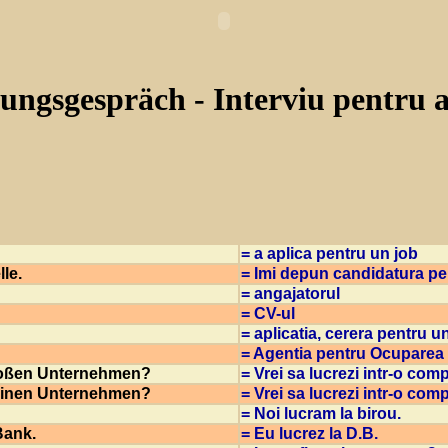
lungsgespräch - Interviu pentru 
= a aplica pentru un job
le.
= Imi depun candidatura pen
= angajatorul
= CV-ul
= aplicatia, cerera pentru u
= Agentia pentru Ocuparea
großen Unternehmen?
= Vrei sa lucrezi intr-o co
kleinen Unternehmen?
= Vrei sa lucrezi intr-o co
= Noi lucram la birou.
Bank.
= Eu lucrez la D.B.