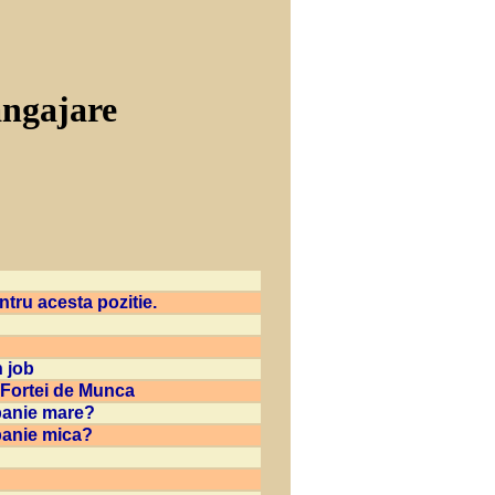
angajare
tru acesta pozitie.
n job
 Fortei de Munca
mpanie mare?
mpanie mica?