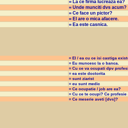
= La ce firma lucreaza ea?
= Unde munciti dvs acum?
= Ce face un pictor?
= El are o mica afacere.
= Ea este casnica.
= El / ea cu ce isi castiga exis
= Eu muncesc la o banca.
= Cu ce va ocupati dpv profes
= ea este doctorita
= sunt ziarist
= eu sunt medic
= Ce ocupatie / job are ea?
= Cu ce te ocupi? Ce profesie 
= Ce meserie aveti [dvs]?